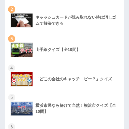
2
キャッシュカードが読み取れない時は消しゴ
ムで解決できる
3
山手線クイズ【全10問】
4
「どこの会社のキャッチコピー？」クイズ
5
横浜市民なら解けて当然！横浜市クイズ【全
10問】
6