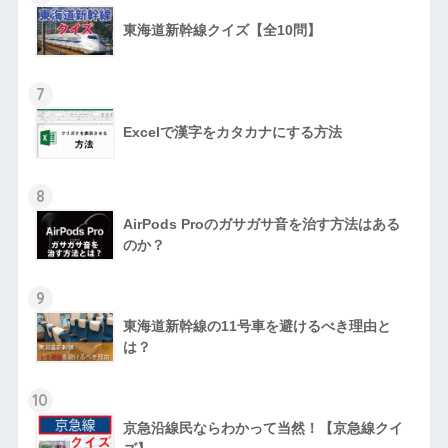
東海道新幹線クイズ【全10問】
7
Excelで漢字をカタカナにする方法
8
AirPods Proのガサガサ音を治す方法はある
のか？
9
東海道新幹線の11号車を避けるべき理由と
は？
10
京急沿線民ならわかって当然！【京急線クイ