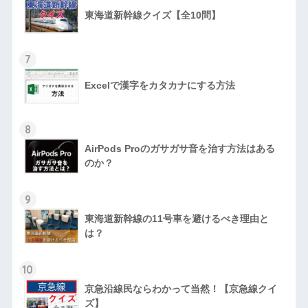
東海道新幹線クイズ【全10問】
7
Excelで漢字をカタカナにする方法
8
AirPods Proのガサガサ音を治す方法はある
のか？
9
東海道新幹線の11号車を避けるべき理由と
は？
10
京急沿線民ならわかって当然！【京急線クイ
ズ】