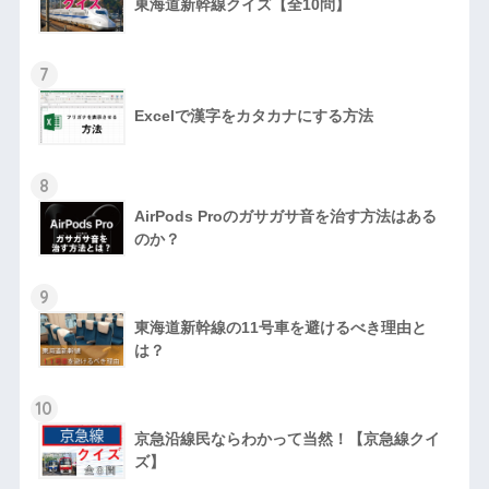
東海道新幹線クイズ【全10問】
7
Excelで漢字をカタカナにする方法
8
AirPods Proのガサガサ音を治す方法はある
のか？
9
東海道新幹線の11号車を避けるべき理由と
は？
10
京急沿線民ならわかって当然！【京急線クイ
ズ】