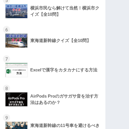
5
横浜市民なら解けて当然！横浜市ク
イズ【全10問】
6
東海道新幹線クイズ【全10問】
7
Excelで漢字をカタカナにする方法
8
AirPods Proのガサガサ音を治す方
法はあるのか？
9
東海道新幹線の11号車を避けるべき