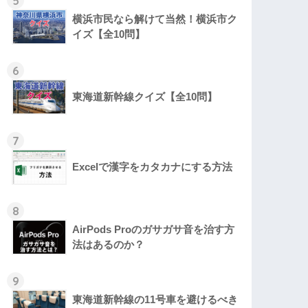
5
横浜市民なら解けて当然！横浜市ク
イズ【全10問】
6
東海道新幹線クイズ【全10問】
7
Excelで漢字をカタカナにする方法
8
AirPods Proのガサガサ音を治す方
法はあるのか？
9
東海道新幹線の11号車を避けるべき