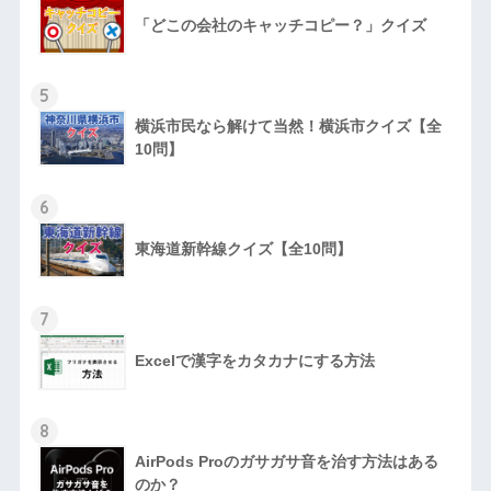
「どこの会社のキャッチコピー？」クイズ
5
横浜市民なら解けて当然！横浜市クイズ【全
10問】
6
東海道新幹線クイズ【全10問】
7
Excelで漢字をカタカナにする方法
8
AirPods Proのガサガサ音を治す方法はある
のか？