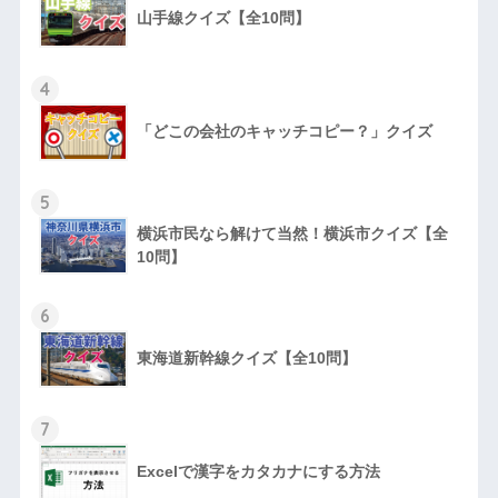
山手線クイズ【全10問】
4
「どこの会社のキャッチコピー？」クイズ
5
横浜市民なら解けて当然！横浜市クイズ【全
10問】
6
東海道新幹線クイズ【全10問】
7
Excelで漢字をカタカナにする方法