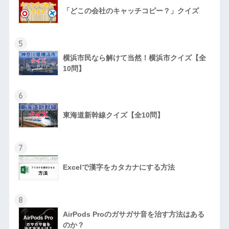
「どこの会社のキャッチコピー？」クイズ
5
横浜市民なら解けて当然！横浜市クイズ【全
10問】
6
東海道新幹線クイズ【全10問】
7
Excelで漢字をカタカナにする方法
8
AirPods Proのガサガサ音を治す方法はある
のか？