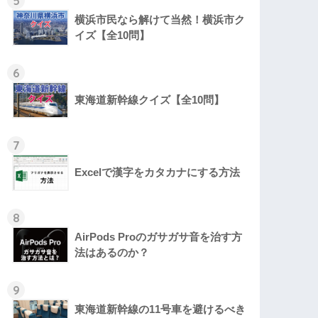
5
横浜市民なら解けて当然！横浜市ク
イズ【全10問】
6
東海道新幹線クイズ【全10問】
7
Excelで漢字をカタカナにする方法
8
AirPods Proのガサガサ音を治す方
法はあるのか？
9
東海道新幹線の11号車を避けるべき