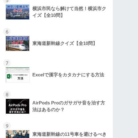
5
横浜市民なら解けて当然！横浜市ク
イズ【全10問】
6
東海道新幹線クイズ【全10問】
7
Excelで漢字をカタカナにする方法
8
AirPods Proのガサガサ音を治す方
法はあるのか？
9
東海道新幹線の11号車を避けるべき