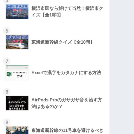
5
横浜市民なら解けて当然！横浜市ク
イズ【全10問】
6
東海道新幹線クイズ【全10問】
7
Excelで漢字をカタカナにする方法
8
AirPods Proのガサガサ音を治す方
法はあるのか？
9
東海道新幹線の11号車を避けるべき