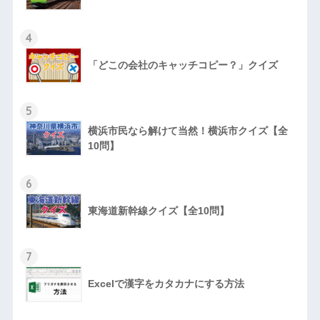
4
「どこの会社のキャッチコピー？」クイズ
5
横浜市民なら解けて当然！横浜市クイズ【全
10問】
6
東海道新幹線クイズ【全10問】
7
Excelで漢字をカタカナにする方法