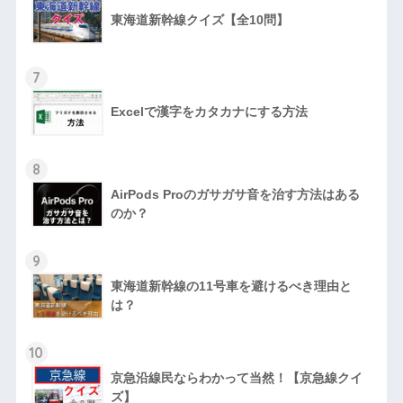
東海道新幹線クイズ【全10問】
7
Excelで漢字をカタカナにする方法
8
AirPods Proのガサガサ音を治す方法はある
のか？
9
東海道新幹線の11号車を避けるべき理由と
は？
10
京急沿線民ならわかって当然！【京急線クイ
ズ】