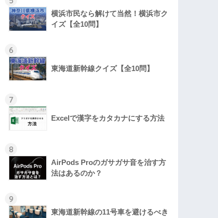
5
横浜市民なら解けて当然！横浜市ク
イズ【全10問】
6
東海道新幹線クイズ【全10問】
7
Excelで漢字をカタカナにする方法
8
AirPods Proのガサガサ音を治す方
法はあるのか？
9
東海道新幹線の11号車を避けるべき