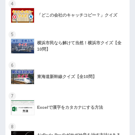
4
「どこの会社のキャッチコピー？」クイズ
5
横浜市民なら解けて当然！横浜市クイズ【全
10問】
6
東海道新幹線クイズ【全10問】
7
Excelで漢字をカタカナにする方法
8