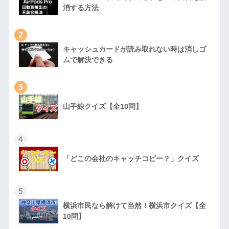
消する方法
2
キャッシュカードが読み取れない時は消しゴ
ムで解決できる
3
山手線クイズ【全10問】
4
「どこの会社のキャッチコピー？」クイズ
5
横浜市民なら解けて当然！横浜市クイズ【全
10問】