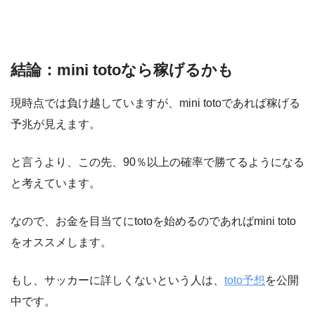
結論：mini totoなら稼げるかも
現時点では負け越していますが、mini totoであれば稼げる
予兆が見えます。
と言うより、この先、90％以上の確率で勝てるようになる
と考えています。
なので、お金を目当てにtotoを始めるのであればmini toto
をオススメします。
もし、サッカーに詳しくないという人は、
toto予想
を公開
中です。