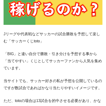
Jリーグや代表戦などサッカーの試合勝敗を予想して楽し
む「サッカーくじtoto」
「BIG」と違い自分で勝敗・引き分けを予想する事から
「当てやすい」くじとしてサッカーファンから人気を集め
ています。
当サイトでも、サッカー好きの私が予想を公開しているの
ですが数試合であればかなり当たりやすいイメージです。
ただ、totoの場合は13試合を的中させる必要があり、かな