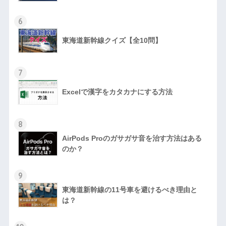
6
東海道新幹線クイズ【全10問】
7
Excelで漢字をカタカナにする方法
8
AirPods Proのガサガサ音を治す方法はある
のか？
9
東海道新幹線の11号車を避けるべき理由と
は？