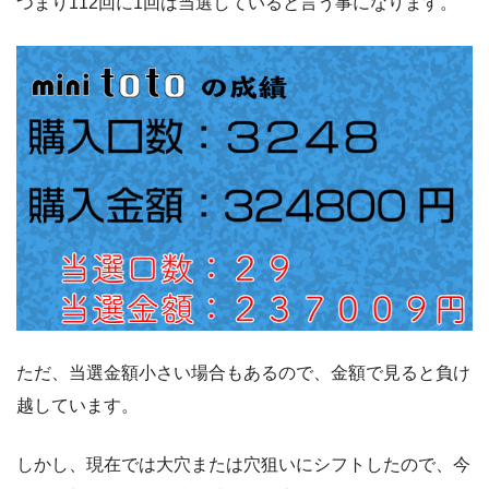
つまり112回に1回は当選していると言う事になります。
ただ、当選金額小さい場合もあるので、金額で見ると負け
越しています。
しかし、現在では大穴または穴狙いにシフトしたので、今