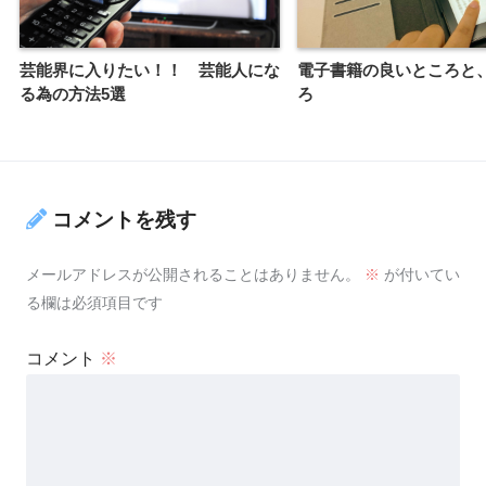
芸能界に入りたい！！ 芸能人にな
電子書籍の良いところと
る為の方法5選
ろ
コメントを残す
メールアドレスが公開されることはありません。
※
が付いてい
る欄は必須項目です
コメント
※