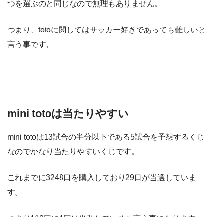
つを選ぶのと同じなので無理もありません。
つまり、totoに関してはサッカー好きであっても難しいと
言う事です。
mini totoは当たりやすい
mini totoは13試合の半分以下である5試合を予想するくじ
なのでかなり当たりやすいくじです。
これまでに3248口を購入しており29口が当選していま
す。