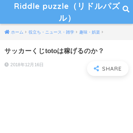
Riddle puzzle（リドルパズ
ル）
ホーム
役立ち・ニュース・雑学
趣味・娯楽
サッカーくじtotoは稼げるのか？
2018年12月16日