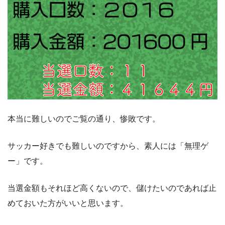
本当に難しいのでご覧の通り、惨敗です。
サッカー好きでも難しいのですから、素人には「無理ゲ
ー」です。
当選金額もそれほど高くないので、儲けたいのであれば止
めておいた方がいいと思います。