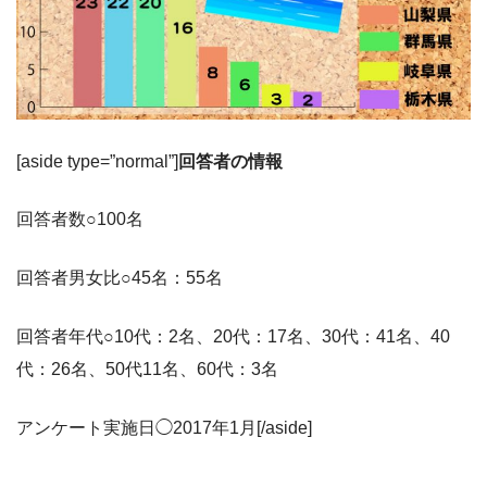
[aside type=”normal”]
回答者の情報
回答者数○100名
回答者男女比○45名：55名
回答者年代○10代：2名、20代：17名、30代：41名、40
代：26名、50代11名、60代：3名
アンケート実施日◯2017年1月[/aside]