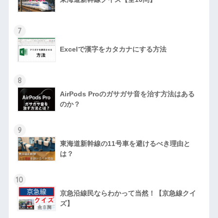
7
Excelで漢字をカタカナにする方法
8
AirPods Proのガサガサ音を治す方法はある
のか？
9
東海道新幹線の11号車を避けるべき理由と
は？
10
京急沿線民ならわかって当然！【京急線クイ
ズ】