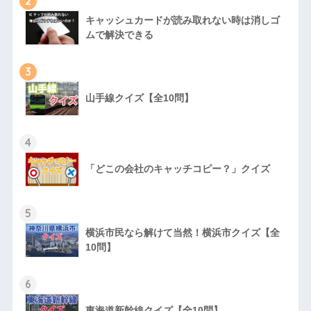
2
キャッシュカードが読み取れない時は消しゴ
ムで解決できる
3
山手線クイズ【全10問】
4
「どこの会社のキャッチコピー？」クイズ
5
横浜市民なら解けて当然！横浜市クイズ【全
10問】
6
東海道新幹線クイズ【全10問】