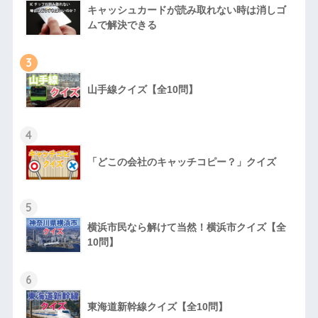
キャッシュカードが読み取れない時は消しゴ
ムで解決できる
3
山手線クイズ【全10問】
4
「どこの会社のキャッチコピー？」クイズ
5
横浜市民なら解けて当然！横浜市クイズ【全
10問】
6
東海道新幹線クイズ【全10問】