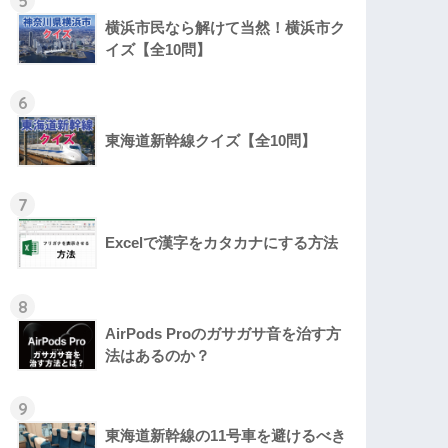
5
横浜市民なら解けて当然！横浜市ク
イズ【全10問】
6
東海道新幹線クイズ【全10問】
7
Excelで漢字をカタカナにする方法
8
AirPods Proのガサガサ音を治す方
法はあるのか？
9
東海道新幹線の11号車を避けるべき