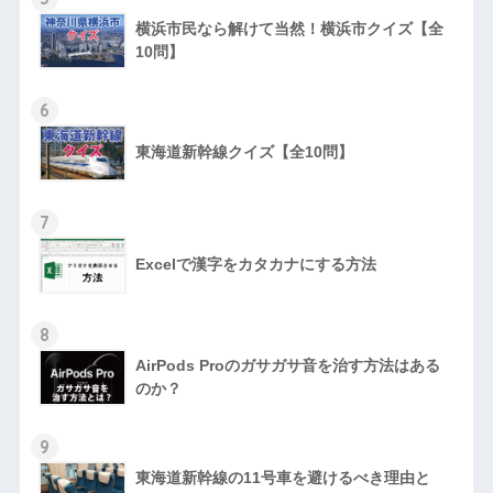
横浜市民なら解けて当然！横浜市クイズ【全
10問】
6
東海道新幹線クイズ【全10問】
7
Excelで漢字をカタカナにする方法
8
AirPods Proのガサガサ音を治す方法はある
のか？
9
東海道新幹線の11号車を避けるべき理由と