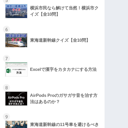
5
横浜市民なら解けて当然！横浜市ク
イズ【全10問】
6
東海道新幹線クイズ【全10問】
7
Excelで漢字をカタカナにする方法
8
AirPods Proのガサガサ音を治す方
法はあるのか？
9
東海道新幹線の11号車を避けるべき