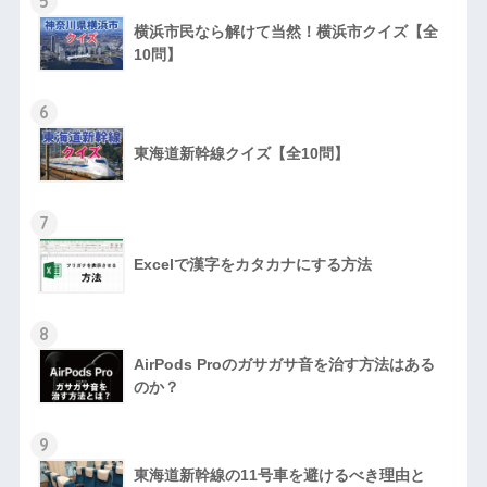
5
横浜市民なら解けて当然！横浜市クイズ【全
10問】
6
東海道新幹線クイズ【全10問】
7
Excelで漢字をカタカナにする方法
8
AirPods Proのガサガサ音を治す方法はある
のか？
9
東海道新幹線の11号車を避けるべき理由と