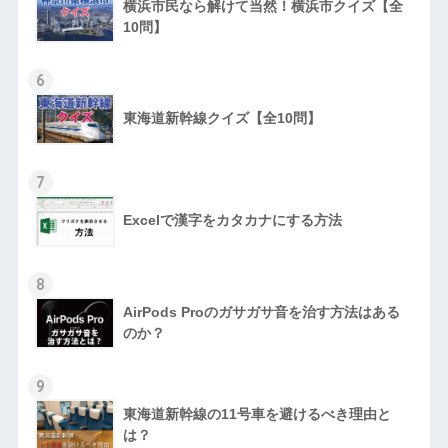
横浜市民なら解けて当然！横浜市クイズ【全
10問】
6
東海道新幹線クイズ【全10問】
7
Excelで漢字をカタカナにする方法
8
AirPods Proのガサガサ音を治す方法はある
のか？
9
東海道新幹線の11号車を避けるべき理由と
は？